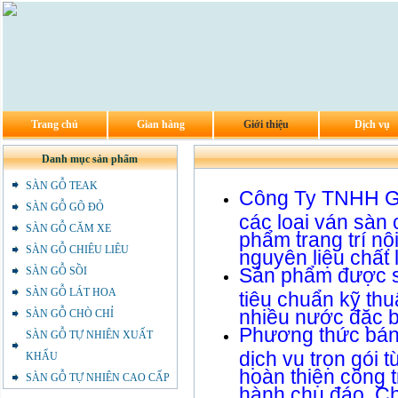
Trang chủ
Gian hàng
Giới thiệu
Dịch vụ
Danh mục sản phẩm
SÀN GỖ TEAK
Công Ty TNHH Gỗ
SÀN GỖ GÕ ĐỎ
các loại ván sàn 
SÀN GỖ CĂM XE
phẩm trang trí nộ
SÀN GỖ CHIÊU LIÊU
nguyên liệu chất
Sản phẩm được s
SÀN GỖ SỒI
SÀN GỖ LÁT HOA
tiêu chuẩn kỹ thu
nhiều nước đặc bi
SÀN GỖ CHÒ CHỈ
Phương thức bán
SÀN GỖ TỰ NHIÊN XUẤT
dịch vụ trọn gói từ
KHẨU
hoàn thiện công t
SÀN GỖ TỰ NHIÊN CAO CẤP
hành chu đáo. C