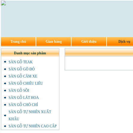
Trang chủ
Gian hàng
Giới thiệu
Dịch vụ
Danh mục sản phẩm
SÀN GỖ TEAK
SÀN GỖ GÕ ĐỎ
SÀN GỖ CĂM XE
SÀN GỖ CHIÊU LIÊU
SÀN GỖ SỒI
SÀN GỖ LÁT HOA
SÀN GỖ CHÒ CHỈ
SÀN GỖ TỰ NHIÊN XUẤT
KHẨU
SÀN GỖ TỰ NHIÊN CAO CẤP