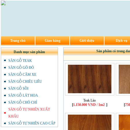
Trang chủ
Gian hàng
Giới thiệu
Dịch vụ
Sản phẩm có trong
Danh mục sản phẩm
SÀN GỖ TEAK
SÀN GỖ GÕ ĐỎ
SÀN GỖ CĂM XE
SÀN GỖ CHIÊU LIÊU
SÀN GỖ SỒI
SÀN GỖ LÁT HOA
Teak Lào
SÀN GỖ CHÒ CHỈ
[
1.150.000 VND / 1m2
]
[
75
SÀN GỖ TỰ NHIÊN XUẤT
KHẨU
SÀN GỖ TỰ NHIÊN CAO CẤP