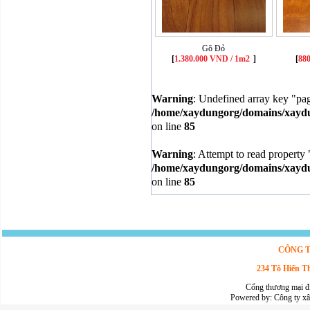
Gõ Đỏ
[
1.380.000 VND / 1m2
]
[
88
Warning
: Undefined array key "pa
/home/xaydungorg/domains/xaydun
on line
85
Warning
: Attempt to read property 
/home/xaydungorg/domains/xaydun
on line
85
CÔNG T
234 Tô Hiến T
Cổng thương mại đ
Powered by:
Công ty x